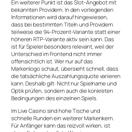
Ein weiterer Punkt ist das Slot-Angebot mit
bekannten Providern. In den vorliegenden
Informationen wird darauf hingewiesen,
dass bei bestimmten Titeln und Providern
teilweise die 94-Prozent-Variante statt einer
höheren RTP-Variante aktiv sein kann. Das
ist für Spieler besonders relevant, weil der
Unterschied im Frontend nicht immer
offensichtlich ist. Wer nur auf das
Markenlogo schaut, übersieht schnell, dass
die tatsächliche Auszahlungsquote variieren
kann. Deshalb gilt: Nicht nur Spielname und
Optik prüfen, sondern auch die konkreten
Bedingungen des einzelnen Spiels.
Im Live Casino sind hohe Tische und
schnelle Runden ein weiterer Markenkern.
Für Anfänger kann das reizvoll wirken, ist