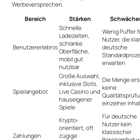
Werbeversprechen.
Bereich
Stärken
Schwäche
Schnelle
Wenig Puffer f
Ladezeiten,
Nutzer, die kla
schlanke
Benutzererlebnis
deutsche
Oberfläche,
Standardproz
mobil gut
erwarten
nutzbar
Große Auswahl,
Die Menge ers
inklusive Slots,
keine
Spielangebot
Live Casino und
Qualitätsprüf
hauseigener
einzelner Inha
Spiele
Für deutsche
Krypto-
Nutzer kein
orientiert, oft
klassischer
Zahlungen
zügige
Bankkomfort w