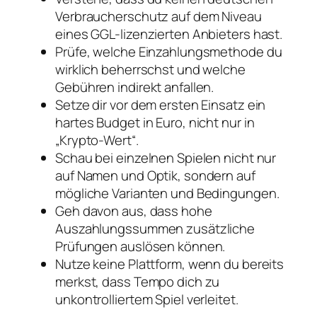
Verbraucherschutz auf dem Niveau
eines GGL-lizenzierten Anbieters hast.
Prüfe, welche Einzahlungsmethode du
wirklich beherrschst und welche
Gebühren indirekt anfallen.
Setze dir vor dem ersten Einsatz ein
hartes Budget in Euro, nicht nur in
„Krypto-Wert“.
Schau bei einzelnen Spielen nicht nur
auf Namen und Optik, sondern auf
mögliche Varianten und Bedingungen.
Geh davon aus, dass hohe
Auszahlungssummen zusätzliche
Prüfungen auslösen können.
Nutze keine Plattform, wenn du bereits
merkst, dass Tempo dich zu
unkontrolliertem Spiel verleitet.