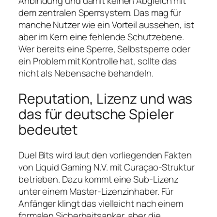
Anbindung und damit keinen Abgleich mit
dem zentralen Sperrsystem. Das mag für
manche Nutzer wie ein Vorteil aussehen, ist
aber im Kern eine fehlende Schutzebene.
Wer bereits eine Sperre, Selbstsperre oder
ein Problem mit Kontrolle hat, sollte das
nicht als Nebensache behandeln.
Reputation, Lizenz und was
das für deutsche Spieler
bedeutet
Duel Bits wird laut den vorliegenden Fakten
von Liquid Gaming N.V. mit Curaçao-Struktur
betrieben. Dazu kommt eine Sub-Lizenz
unter einem Master-Lizenzinhaber. Für
Anfänger klingt das vielleicht nach einem
formalen Sicherheitsanker, aber die