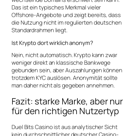
Das ist ein typisches Merkmal vieler
Offshore-Angebote und zeigt bereits, dass
die Nutzung nicht im regulierten deutschen
Standardrahmen liegt.
Ist Krypto dort wirklich anonym?
Nein, nicht automatisch. Krypto kann zwar
weniger direkt an klassische Bankwege
gebunden sein, aber Auszahlungen können
trotzdem KYC auslösen. Anonymität sollte
man daher nicht als gegeben annehmen.
Fazit: starke Marke, aber nur
für den richtigen Nutzertyp
Duel Bits Casino ist aus analytischer Sicht
kein durchschnittlicher deutscher Casino-