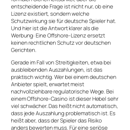
entscheidende Frage ist nicht nur, ob eine
Lizenz existiert, sondern welche
Schutzwirkung sie für deutsche Spieler hat.
Und hier ist die Antwort klarer als die
Werbung: Eine Offshore-Lizenz ersetzt
keinen rechtlichen Schutz vor deutschen
Gerichten.
Gerade im Fall von Streitigkeiten, etwa bei
ausbleibenden Auszahlungen, ist das
praktisch wichtig. Wer bei einem deutschen
Anbieter spielt, erwartet meist
nachvollziehbare regulatorische Wege. Bei
einem Offshore-Casino ist dieser Hebel sehr
viel schwächer. Das heißt nicht automatisch,
dass jede Auszahlung problematisch ist. Es
heißt aber, dass der Spieler das Risiko
anders bewerten muss. Für eine seriöse