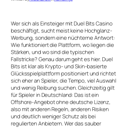
Wer sich als Einsteiger mit Duel Bits Casino
beschäftigt, sucht meist keine Hochglanz-
Werbung, sondern eine nüchterne Antwort:
Wie funktioniert die Plattform, wo liegen die
Stärken, und wo sind die typischen
Fallstricke? Genau darum geht es hier. Duel
Bits ist klar als Krypto- und Skin-basierte
Glücksspielplattform positioniert und richtet
sich eher an Spieler, die Tempo, viel Auswahl
und wenig Reibung suchen. Gleichzeitig gilt
für Spieler in Deutschland: Das ist ein
Offshore-Angebot ohne deutsche Lizenz,
also mit anderen Regeln, anderen Risiken
und deutlich weniger Schutz als bei
regulierten Anbietern. Wer das sauber