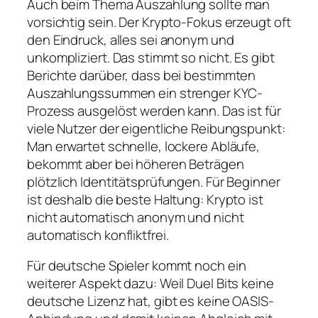
Auch beim Thema Auszahlung sollte man
vorsichtig sein. Der Krypto-Fokus erzeugt oft
den Eindruck, alles sei anonym und
unkompliziert. Das stimmt so nicht. Es gibt
Berichte darüber, dass bei bestimmten
Auszahlungssummen ein strenger KYC-
Prozess ausgelöst werden kann. Das ist für
viele Nutzer der eigentliche Reibungspunkt:
Man erwartet schnelle, lockere Abläufe,
bekommt aber bei höheren Beträgen
plötzlich Identitätsprüfungen. Für Beginner
ist deshalb die beste Haltung: Krypto ist
nicht automatisch anonym und nicht
automatisch konfliktfrei.
Für deutsche Spieler kommt noch ein
weiterer Aspekt dazu: Weil Duel Bits keine
deutsche Lizenz hat, gibt es keine OASIS-