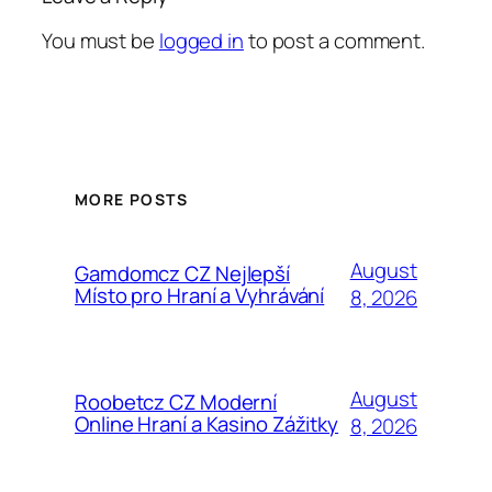
You must be
logged in
to post a comment.
MORE POSTS
August
Gamdomcz CZ Nejlepší
Místo pro Hraní a Vyhrávání
8, 2026
August
Roobetcz CZ Moderní
Online Hraní a Kasino Zážitky
8, 2026