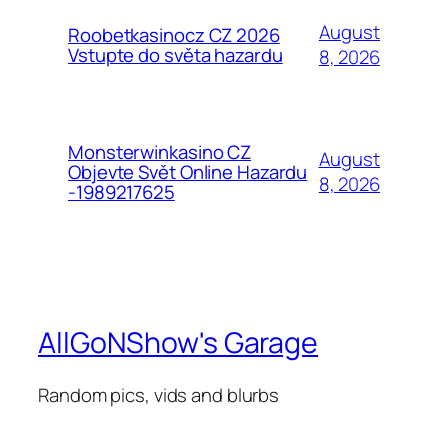
August
Roobetkasinocz CZ 2026
Vstupte do světa hazardu
8, 2026
Monsterwinkasino CZ
August
Objevte Svět Online Hazardu
8, 2026
-1989217625
AllGoNShow's Garage
Random pics, vids and blurbs